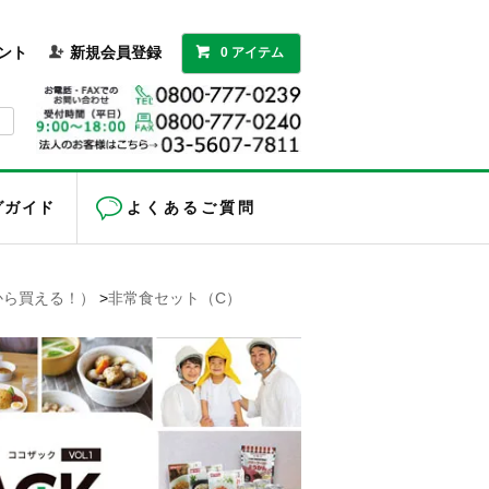
ント
新規会員登録
0 アイテム
グガイド
よくあるご質問
つから買える！）
>
非常食セット（C）