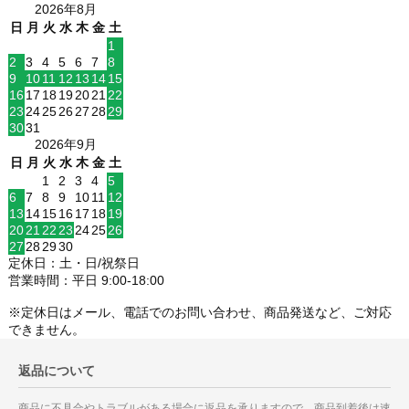
2026年8月
日
月
火
水
木
金
土
1
2
3
4
5
6
7
8
9
10
11
12
13
14
15
16
17
18
19
20
21
22
23
24
25
26
27
28
29
30
31
2026年9月
日
月
火
水
木
金
土
1
2
3
4
5
6
7
8
9
10
11
12
13
14
15
16
17
18
19
20
21
22
23
24
25
26
27
28
29
30
定休日：土・日/祝祭日
営業時間：平日 9:00-18:00
※定休日はメール、電話でのお問い合わせ、商品発送など、ご対応
できません。
返品について
商品に不具合やトラブルがある場合に返品を承りますので、商品到着後は速