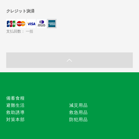
クレジット決済
支払回数： 一括
備蓄食糧
避難生活
減災用品
救助誘導
救急用品
対策本部
防犯用品