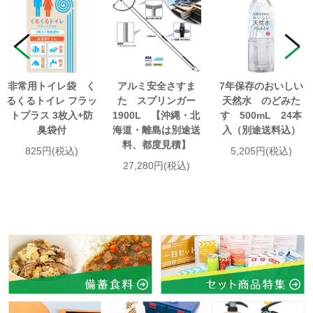
非常用トイレ袋 く
アルミ安全さすま
7年保存のおいしい
るくるトイレ フラッ
た スプリンガー
天然水 のどみた
トプラス 3枚入+防
1900L 【沖縄・北
す 500mL 24本
臭袋付
海道・離島は別途送
入（別途送料込）
料、都度見積】
825円(税込)
5,205円(税込)
27,280円(税込)