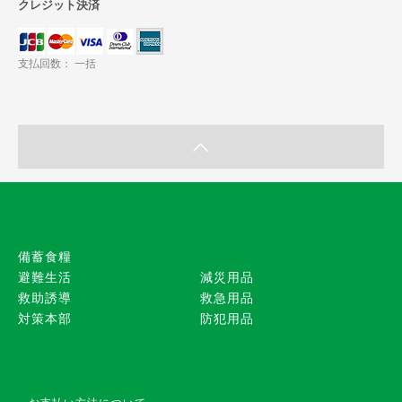
クレジット決済
支払回数： 一括
備蓄食糧
避難生活
減災用品
救助誘導
救急用品
対策本部
防犯用品