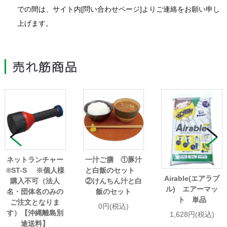
での間は、サイト内[問い合わせページ]よりご連絡をお願い申し
上げます。
ネットランチャー
一汁ご膳 ①豚汁
®ST-S ※個人様
と白飯のセット
Airable(エアラブ
購入不可（法人
②けんちん汁と白
ル) エアーマッ
名・団体名のみの
飯のセット
ト 単品
ご注文となりま
0円(税込)
す）【沖縄離島別
1,628円(税込)
途送料】