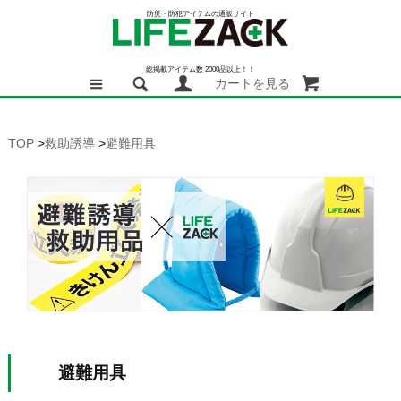
防災・防犯アイテムの通販サイト
総掲載アイテム数 2000品以上！！
カートを見る
TOP
>
救助誘導
>
避難用具
避難用具