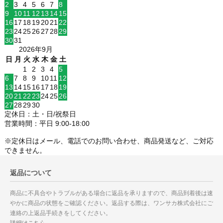
2
3
4
5
6
7
8
9
10
11
12
13
14
15
16
17
18
19
20
21
22
23
24
25
26
27
28
29
30
31
2026年9月
日
月
火
水
木
金
土
1
2
3
4
5
6
7
8
9
10
11
12
13
14
15
16
17
18
19
20
21
22
23
24
25
26
27
28
29
30
定休日：土・日/祝祭日
営業時間：平日 9:00-18:00
※定休日はメール、電話でのお問い合わせ、商品発送など、ご対応
できません。
返品について
商品に不具合やトラブルがある場合に返品を承りますので、商品到着後は速
やかに商品の状態をご確認ください。返品する際は、ワンサカ株式会社にご
連絡の上返品手続きをしてください。
詳細はこちら