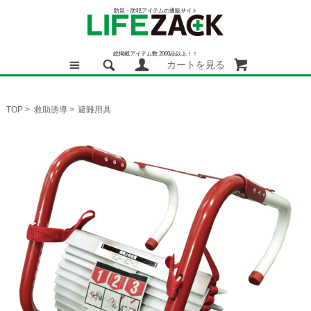
防災・防犯アイテムの通販サイト
総掲載アイテム数 2000品以上！！
カートを見る
TOP
>
救助誘導
>
避難用具