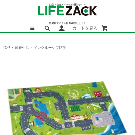
防災・防犯アイテムの通販サイト
総掲載アイテム数 2000品以上！！
カートを見る
TOP
>
避難生活
>
インクルーシブ防災