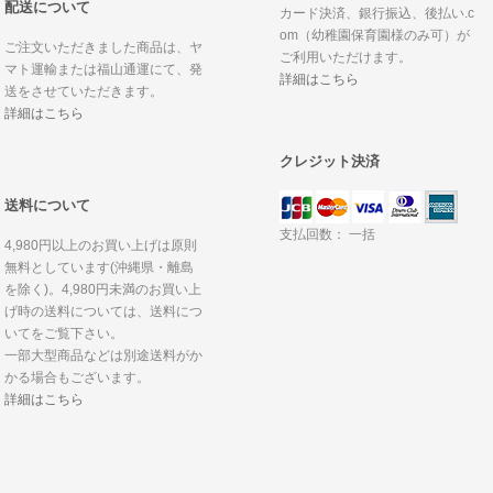
配送について
カード決済、銀行振込、後払い.c
om（幼稚園保育園様のみ可）が
ご注文いただきました商品は、ヤ
ご利用いただけます。
マト運輸または福山通運にて、発
詳細はこちら
送をさせていただきます。
詳細はこちら
クレジット決済
送料について
支払回数： 一括
4,980円以上のお買い上げは原則
無料としています(沖縄県・離島
を除く)。4,980円未満のお買い上
げ時の送料については、送料につ
いてをご覧下さい。
一部大型商品などは別途送料がか
かる場合もございます。
詳細はこちら