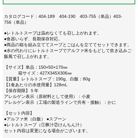
カタログコード：404-189 404-190 403-755（単品）403-
756（単品）
●レトルトスープは温めなくても召し上がれます。
●食器いらず、長期保存対応。
●商品の箱を組み立ててスープとごはんを立ててセットできます。
●水の代わりにレトルトスープでアルファ米をもどして炊き込みご
飯風で召し上がれます。
【サイズ】単品：150×50×170㎜
箱サイズ：427X345X306㎜
【質量】レトルトスープ：190g、白飯：80g
【1食あたりの水使用量】128mL
【保存期限】５年
アレルゲン表示（原材料として使用）：小麦
アレルゲン表示（工場の製造ラインで共有・接触）：かに
【セット内容】
●アルファ米（白飯） ●スプーン
●レトルトスープ（①豚汁②けんちん汁）
セット内容は変更になる場合がございます。