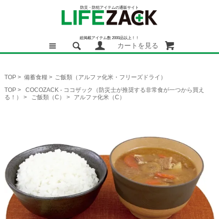
防災・防犯アイテムの通販サイト
総掲載アイテム数 2000品以上！！
カートを見る
TOP
>
備蓄食糧
>
ご飯類（アルファ化米・フリーズドライ）
TOP
>
COCOZACK - ココザック（防災士が推奨する非常食が一つから買え
る！）
>
ご飯類（C）
>
アルファ化米（C）