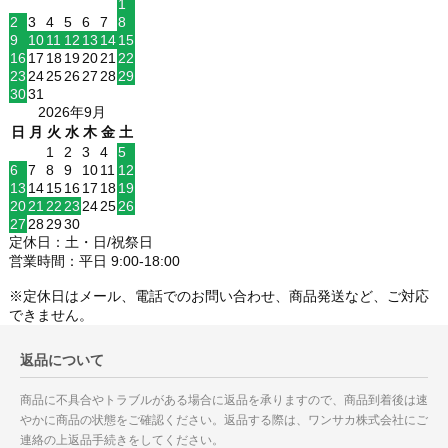
1
2
3
4
5
6
7
8
9
10
11
12
13
14
15
16
17
18
19
20
21
22
23
24
25
26
27
28
29
30
31
2026年9月
日
月
火
水
木
金
土
1
2
3
4
5
6
7
8
9
10
11
12
13
14
15
16
17
18
19
20
21
22
23
24
25
26
27
28
29
30
定休日：土・日/祝祭日
営業時間：平日 9:00-18:00
※定休日はメール、電話でのお問い合わせ、商品発送など、ご対応
できません。
返品について
商品に不具合やトラブルがある場合に返品を承りますので、商品到着後は速
やかに商品の状態をご確認ください。返品する際は、ワンサカ株式会社にご
連絡の上返品手続きをしてください。