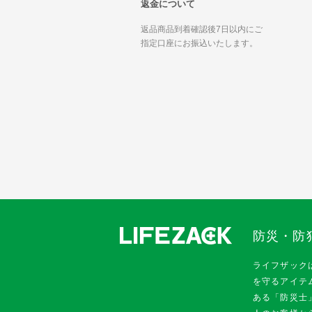
返金について
返品商品到着確認後7日以内にご
指定口座にお振込いたします。
防災・防
ライフザック
を守るアイテ
ある「防災士