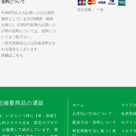
送料について
支払回数： 一括
4,980円以上のお買い上げは原則
無料としています(沖縄県・離島
を除く)。4,980円未満のお買い上
げ時の送料については、送料につ
いてをご覧下さい。
一部大型商品などは別途送料がか
かる場合もございます。
詳細はこちら
犯備蓄商品の通販
ホーム
マイア
お支払い方法について
会員登
は、いざという時に【命・財産】
配送方法・送料について
ログイ
ム約２０００点を、防災のプロで
」が厳選して紹介しています。個
特定商取引法に基づく表
メルマガ