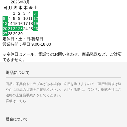
2026年9月
日
月
火
水
木
金
土
1
2
3
4
5
6
7
8
9
10
11
12
13
14
15
16
17
18
19
20
21
22
23
24
25
26
27
28
29
30
定休日：土・日/祝祭日
営業時間：平日 9:00-18:00
※定休日はメール、電話でのお問い合わせ、商品発送など、ご対応
できません。
返品について
商品に不具合やトラブルがある場合に返品を承りますので、商品到着後は速
やかに商品の状態をご確認ください。返品する際は、ワンサカ株式会社にご
連絡の上返品手続きをしてください。
詳細はこちら
返金について