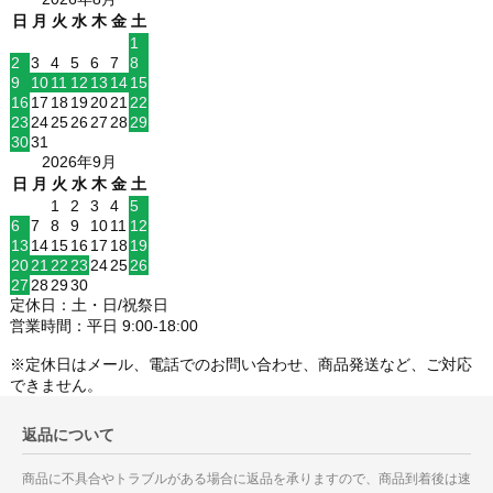
日
月
火
水
木
金
土
1
2
3
4
5
6
7
8
9
10
11
12
13
14
15
16
17
18
19
20
21
22
23
24
25
26
27
28
29
30
31
2026年9月
日
月
火
水
木
金
土
1
2
3
4
5
6
7
8
9
10
11
12
13
14
15
16
17
18
19
20
21
22
23
24
25
26
27
28
29
30
定休日：土・日/祝祭日
営業時間：平日 9:00-18:00
※定休日はメール、電話でのお問い合わせ、商品発送など、ご対応
できません。
返品について
商品に不具合やトラブルがある場合に返品を承りますので、商品到着後は速