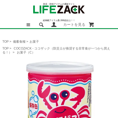
防災・防犯アイテムの通販サイト
総掲載アイテム数 2000品以上！！
カートを見る
TOP
>
備蓄食糧
>
お菓子
TOP
>
COCOZACK - ココザック（防災士が推奨する非常食が一つから買え
る！）
>
お菓子（C）