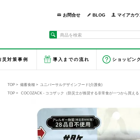
お問合せ
BLOG
マイアカウ
防災対策事例
導入までの流れ
ショッピン
TOP
>
備蓄食糧
>
ユニバーサルデザインフード(介護食)
TOP
>
COCOZACK - ココザック（防災士が推奨する非常食が一つから買える