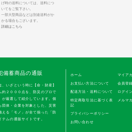
げ時の送料については、送料につ
いてをご覧下さい。
一部大型商品などは別途送料がか
かる場合もございます。
詳細はこちら
犯備蓄商品の通販
ホーム
マイア
お支払い方法について
会員登
は、いざという時に【命・財産】
配送方法・送料について
ログイ
ム約２０００点を、防災のプロで
」が厳選して紹介しています。個
特定商取引法に基づく表
メルマガ
記
ら団体・企業を対象とした、災害
備える「モノ」が全て揃った「防
プライバシーポリシー
イテムの通販サイトです。
お問い合わせ