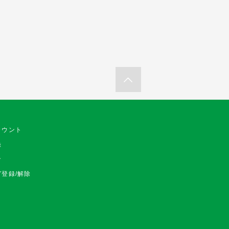
カウント
録
ン
登録/解除