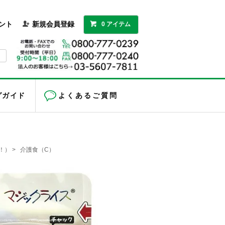
ント
新規会員登録
0 アイテム
グガイド
よくあるご質問
！）
>
介護食（C）