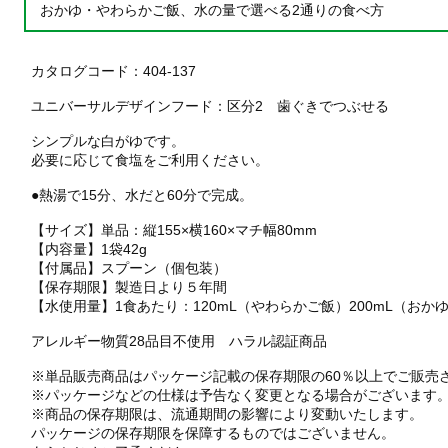
おかゆ・やわらかご飯、水の量で選べる2通りの食べ方
カタログコード：404-137
ユニバーサルデザインフード：区分2 歯ぐきでつぶせる
シンプルな白がゆです。
必要に応じて食塩をご利用ください。
●熱湯で15分、水だと60分で完成。
【サイズ】単品：縦155×横160×マチ幅80mm
【内容量】1袋42g
【付属品】スプーン（個包装）
【保存期限】製造日より５年間
【水使用量】1食あたり：120mL（やわらかご飯）200mL（おか
アレルギー物質28品目不使用 ハラル認証商品
※単品販売商品はパッケージ記載の保存期限の60％以上でご販売
※パッケージなどの仕様は予告なく変更となる場合がございます
※商品の保存期限は、流通期間の影響により変動いたします。
パッケージの保存期限を保障するものではございません。