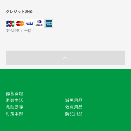
クレジット決済
支払回数： 一括
備蓄食糧
避難生活
減災用品
救助誘導
救急用品
対策本部
防犯用品