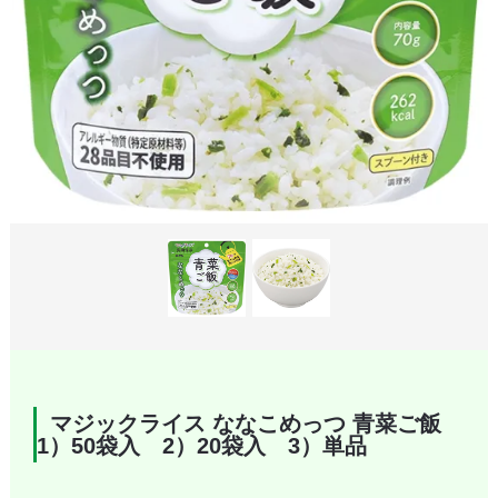
マジックライス ななこめっつ 青菜ご飯
1）50袋入 2）20袋入 3）単品