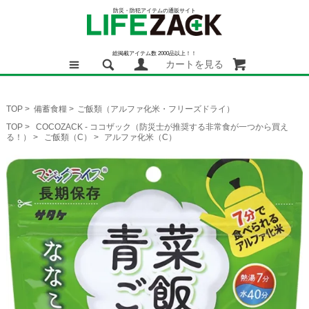
防災・防犯アイテムの通販サイト
総掲載アイテム数 2000品以上！！
カートを見る
TOP
>
備蓄食糧
>
ご飯類（アルファ化米・フリーズドライ）
TOP
>
COCOZACK - ココザック（防災士が推奨する非常食が一つから買え
る！）
>
ご飯類（C）
>
アルファ化米（C）