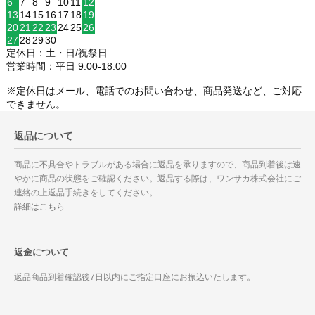
6
7
8
9
10
11
12
13
14
15
16
17
18
19
20
21
22
23
24
25
26
27
28
29
30
定休日：土・日/祝祭日
営業時間：平日 9:00-18:00
※定休日はメール、電話でのお問い合わせ、商品発送など、ご対応
できません。
返品について
商品に不具合やトラブルがある場合に返品を承りますので、商品到着後は速
やかに商品の状態をご確認ください。返品する際は、ワンサカ株式会社にご
連絡の上返品手続きをしてください。
詳細はこちら
返金について
返品商品到着確認後7日以内にご指定口座にお振込いたします。