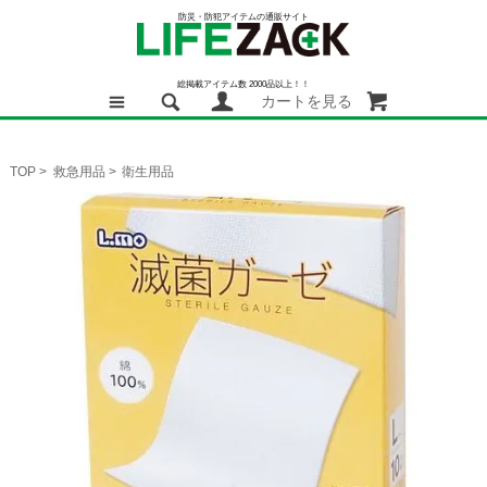
防災・防犯アイテムの通販サイト
総掲載アイテム数 2000品以上！！
カートを見る
TOP
>
救急用品
>
衛生用品