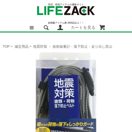
防災・防犯アイテムの通販サイト
総掲載アイテム数 2000品以上！！
カートを見る
TOP
>
減災用品
>
地震対策 － 放射線量計・落下防止・走り出し防止