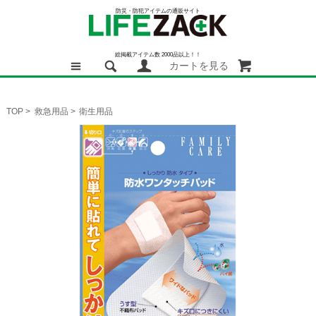
防災・防犯アイテムの通販サイト
総掲載アイテム数 2000品以上！！
カートを見る
TOP
>
救急用品
>
衛生用品